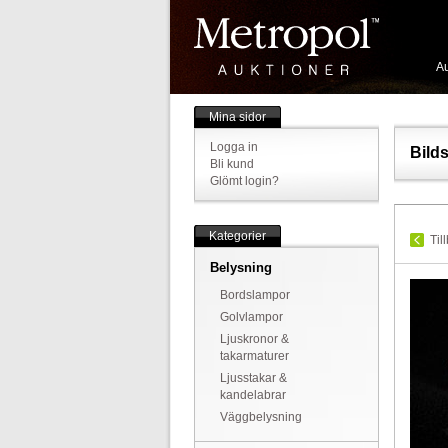
Au
Mina sidor
Logga in
Bild
Bli kund
Glömt login?
Kategorier
Til
Belysning
Bordslampor
Golvlampor
Ljuskronor &
takarmaturer
Ljusstakar &
kandelabrar
Väggbelysning