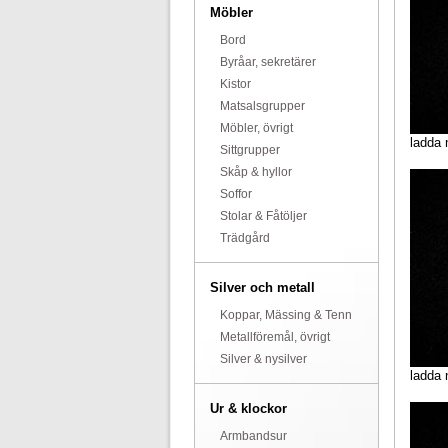
Möbler
Bord
Byråar, sekretärer
Kistor
Matsalsgrupper
Möbler, övrigt
ladda 
Sittgrupper
Skåp & hyllor
Soffor
Stolar & Fåtöljer
Trädgård
Silver och metall
Koppar, Mässing & Tenn
Metallföremål, övrigt
Silver & nysilver
ladda 
Ur & klockor
Armbandsur