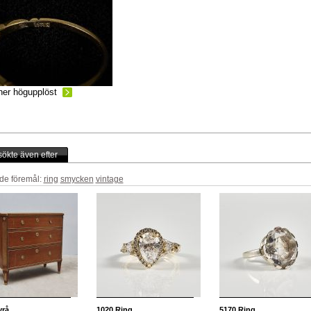
ner högupplöst
ökte även efter
de föremål:
ring
smycken
vintage
rå
1020
Ring
5170
Ring