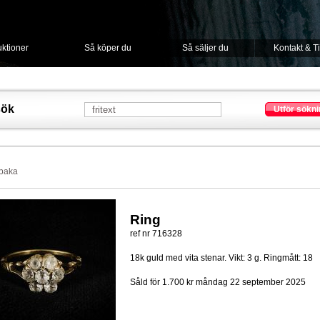
ktioner
Så köper du
Så säljer du
Kontakt & T
sök
Utför sökni
lbaka
Ring
ref nr 716328
18k guld med vita stenar. Vikt: 3 g. Ringmått: 18
Såld för 1.700 kr
måndag 22 september 2025