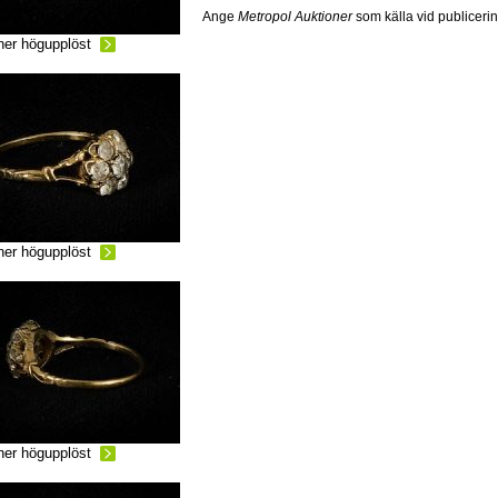
Ange
Metropol Auktioner
som källa vid publiceri
ner högupplöst
ner högupplöst
ner högupplöst