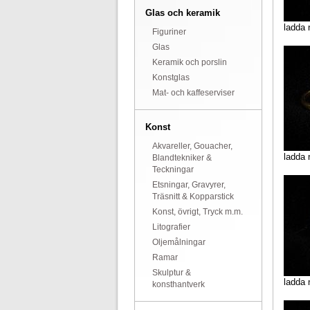
Glas och keramik
ladda 
Figuriner
Glas
Keramik och porslin
Konstglas
Mat- och kaffeserviser
Konst
Akvareller, Gouacher,
ladda 
Blandtekniker &
Teckningar
Etsningar, Gravyrer,
Träsnitt & Kopparstick
Konst, övrigt, Tryck m.m.
Litografier
Oljemålningar
Ramar
Skulptur &
ladda 
konsthantverk