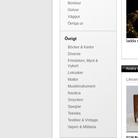
Bordsur
Golvur
Väggur
Övriga ur
Övrigt
ladda 
Böcker & Kartor
Diverse
Frimärken, Mynt &
Vykort
Andra s
Leksaker
Mattor
Liknan
Musikinstrument
Nautica
Smycken
Speglar
Teknika
Textilier & Vintage
Vapen & Militaria
5124
By