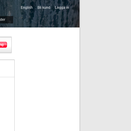
English
Bli kund
Logga in
-->
ider
ng