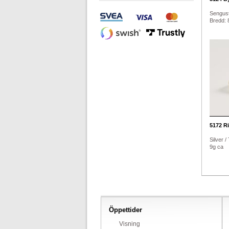
Sengust
Bredd: 8
5172
Ri
Silver /
9g ca
Öppettider
Visning