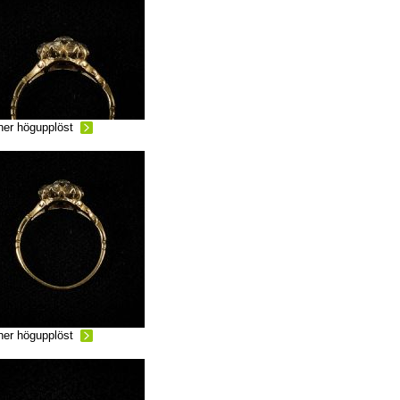
ner högupplöst
ner högupplöst