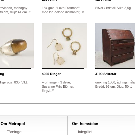
aviansk, mahogny.
18k guld. "Love Diamond"
Silver / kristall. Vikt: 8,5g
8 cm, djup: 41 cm..//
med lab-odlade diamanter,..//
ng
4025
Ringar
3199
Sekretär
 Tigeröga, 835. Vikt:
+ örhängen, 3 delar,
omkring 1800, ådringsmåla
Susanne Friis Björner,
Bredd: 95 cm. Djup: 50..//
förgyl..//
Om Metropol
Om hemsidan
Företaget
Integritet