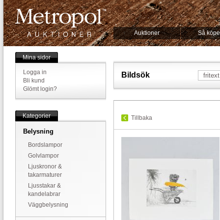
Auktioner
Så köpe
Mina sidor
Logga in
Bildsök
Bli kund
Glömt login?
Kategorier
Tillbaka
Belysning
Bordslampor
Golvlampor
Ljuskronor &
takarmaturer
Ljusstakar &
kandelabrar
Väggbelysning