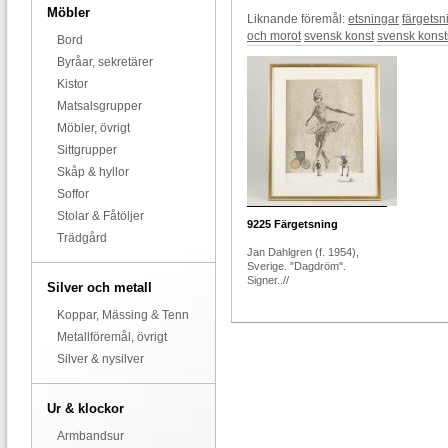
Möbler
Liknande föremål:
etsningar
färgetsn
och morot
svensk konst
svensk konst
Bord
Byråar, sekretärer
Kistor
Matsalsgrupper
Möbler, övrigt
Sittgrupper
Skåp & hyllor
Soffor
Stolar & Fåtöljer
9225
Färgetsning
Trädgård
Jan Dahlgren (f. 1954),
Sverige. "Dagdröm".
Signer..//
Silver och metall
Koppar, Mässing & Tenn
Metallföremål, övrigt
Silver & nysilver
Ur & klockor
Armbandsur