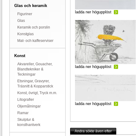
Glas och keramik
ladda ner högupplöst
Figuriner
Glas
Keramik och porslin
Konstglas
Mat- och kaffeserviser
Konst
Akvareller, Gouacher,
ladda ner högupplöst
Blandtekniker &
Teckningar
Etsningar, Gravyrer,
Träsnitt & Kopparstick
Konst, övrigt, Tryck m.m.
Litografier
ladda ner högupplöst
Oljemålningar
Ramar
Skulptur &
konsthantverk
Andra sökte även efter