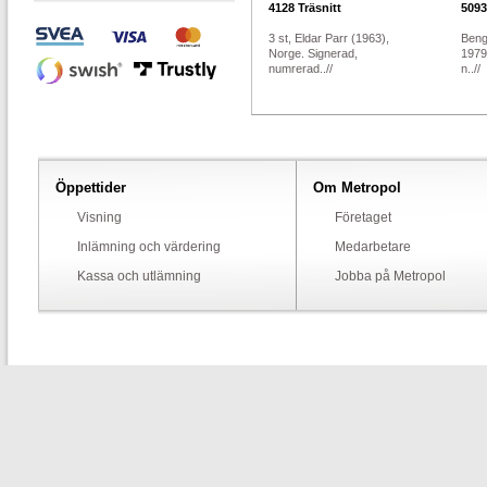
4128
Träsnitt
5093
3 st, Eldar Parr (1963),
Beng
Norge. Signerad,
1979
numrerad..//
n..//
Öppettider
Om Metropol
Visning
Företaget
Inlämning och värdering
Medarbetare
Kassa och utlämning
Jobba på Metropol