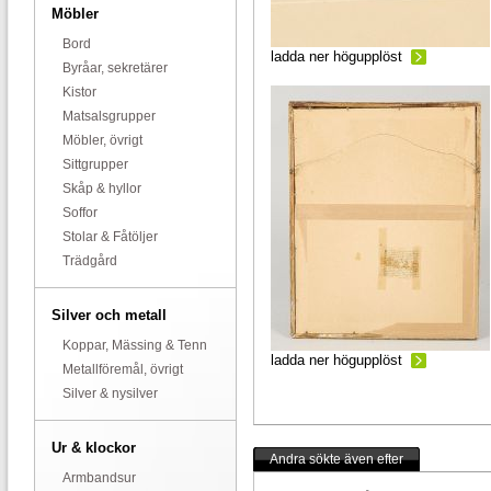
Möbler
Bord
ladda ner högupplöst
Byråar, sekretärer
Kistor
Matsalsgrupper
Möbler, övrigt
Sittgrupper
Skåp & hyllor
Soffor
Stolar & Fåtöljer
Trädgård
Silver och metall
Koppar, Mässing & Tenn
ladda ner högupplöst
Metallföremål, övrigt
Silver & nysilver
Ur & klockor
Andra sökte även efter
Armbandsur