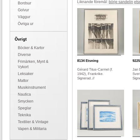
Liknande föremål:
börje sandelin
ets
Bordsur
Golvur
Väggur
Övriga ur
Övrigt
Böcker & Kartor
Diverse
8134
Etsning
9225
Frimärken, Mynt &
Vykort
Gérard Titus-Carmel (f.
Jan 
Leksaker
1942), Frankrike.
Sver
Signerad..//
Signe
Mattor
Musikinstrument
Nautica
Smycken
Speglar
Teknika
Textilier & Vintage
Vapen & Militaria