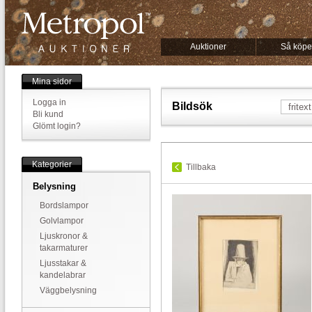
Auktioner
Så köpe
Mina sidor
Logga in
Bildsök
Bli kund
Glömt login?
Kategorier
Tillbaka
Belysning
Bordslampor
Golvlampor
Ljuskronor &
takarmaturer
Ljusstakar &
kandelabrar
Väggbelysning