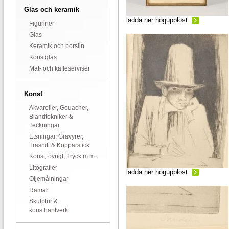
Glas och keramik
ladda ner högupplöst
Figuriner
Glas
Keramik och porslin
Konstglas
Mat- och kaffeserviser
Konst
Akvareller, Gouacher,
Blandtekniker &
Teckningar
Etsningar, Gravyrer,
Träsnitt & Kopparstick
Konst, övrigt, Tryck m.m.
Litografier
ladda ner högupplöst
Oljemålningar
Ramar
Skulptur &
konsthantverk