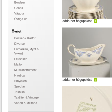
Bordsur
Golvur
Väggur
Övriga ur
ladda ner högupplöst
Övrigt
Böcker & Kartor
Diverse
Frimärken, Mynt &
Vykort
Leksaker
Mattor
Musikinstrument
Nautica
ladda ner högupplöst
Smycken
Speglar
Teknika
Textilier & Vintage
Vapen & Militaria