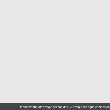
Denna webbplats anv�nder cookies. Vi anv�nder egna cookies och 