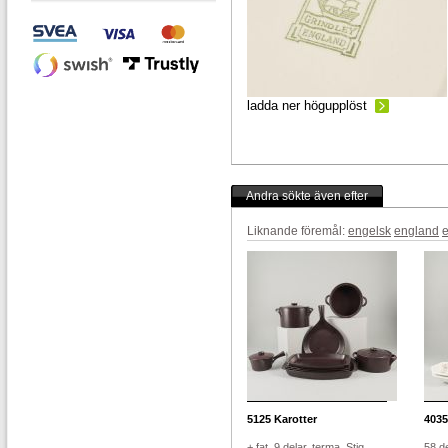
ladda ner högupplöst
Andra sökte även efter
Liknande föremål:
engelsk
england
5125
Karotter
4035
+ fat, 9 delar, terma, Stig
58 de