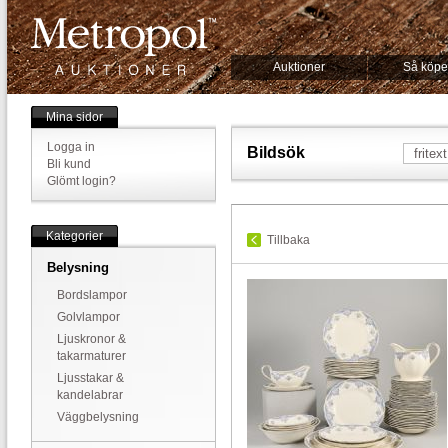
Auktioner
Så köpe
Mina sidor
Logga in
Bildsök
Bli kund
Glömt login?
Kategorier
Tillbaka
Belysning
Bordslampor
Golvlampor
Ljuskronor &
takarmaturer
Ljusstakar &
kandelabrar
Väggbelysning