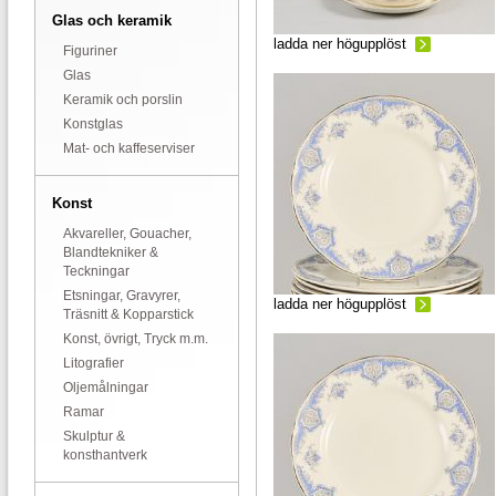
Glas och keramik
ladda ner högupplöst
Figuriner
Glas
Keramik och porslin
Konstglas
Mat- och kaffeserviser
Konst
Akvareller, Gouacher,
Blandtekniker &
Teckningar
Etsningar, Gravyrer,
ladda ner högupplöst
Träsnitt & Kopparstick
Konst, övrigt, Tryck m.m.
Litografier
Oljemålningar
Ramar
Skulptur &
konsthantverk