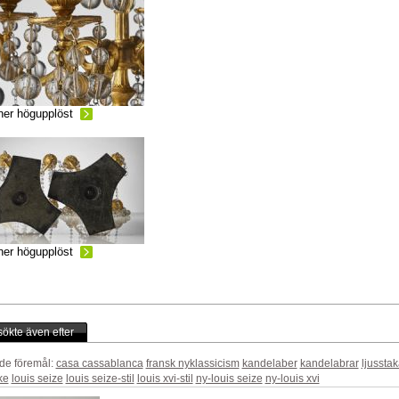
ner högupplöst
ner högupplöst
ökte även efter
de föremål:
casa cassablanca
fransk nyklassicism
kandelaber
kandelabrar
ljusstak
ke
louis seize
louis seize-stil
louis xvi-stil
ny-louis seize
ny-louis xvi