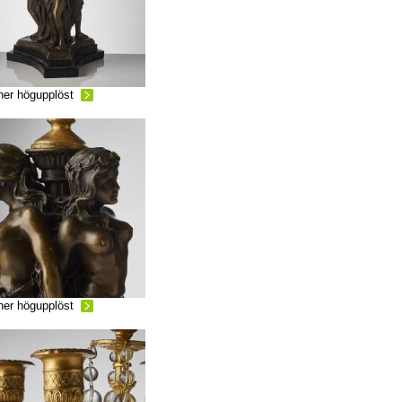
ner högupplöst
ner högupplöst