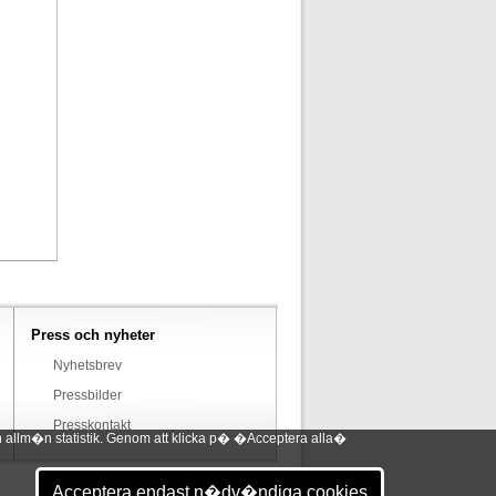
Press och nyheter
Nyhetsbrev
Pressbilder
Presskontakt
 allm�n statistik. Genom att klicka p� �Acceptera alla�
Acceptera endast n�dv�ndiga cookies