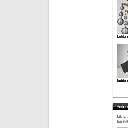
ladda 
ladda 
Andra s
Liknan
ljussta