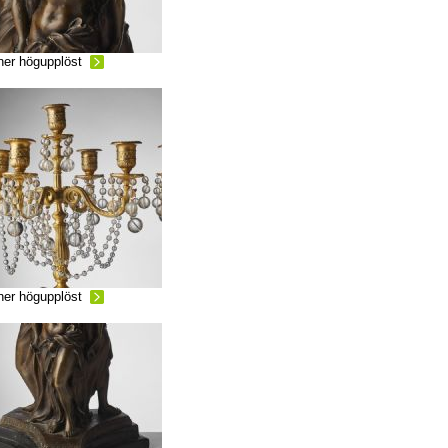
ner högupplöst
ner högupplöst