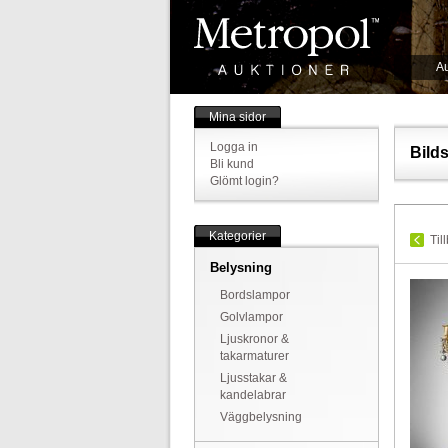
Au
Mina sidor
Logga in
Bild
Bli kund
Glömt login?
Kategorier
Til
Belysning
Bordslampor
Golvlampor
Ljuskronor &
takarmaturer
Ljusstakar &
kandelabrar
Väggbelysning