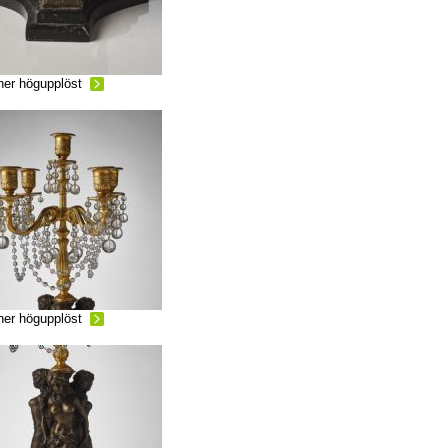
ner högupplöst
ner högupplöst