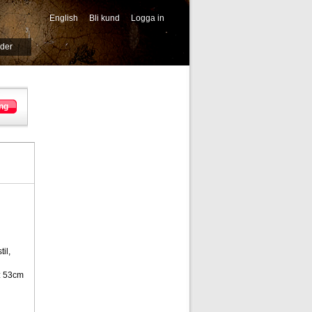
English
Bli kund
Logga in
-->
ider
ng
il,
: 53cm