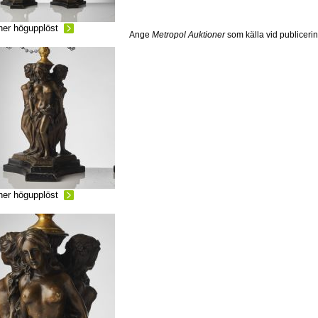
ner högupplöst
Ange
Metropol Auktioner
som källa vid publiceri
ner högupplöst