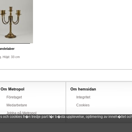
ndelaber
. Höjd: 33 cm
Om Metropol
Om hemsidan
Företaget
Integritet
Medarbetare
Cookies
Jobba på Metropol
ch cookies fr�n tredje part f�r b�sta upplevelse, optimering av inneh�llet och