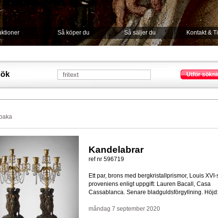
ktioner
Så köper du
Så säljer du
Kontakt & T
sök
Utför sökni
lbaka
Kandelabrar
ref nr 596719
Ett par, brons med bergkristallprismor, Louis XVI-st
proveniens enligt uppgift: Lauren Bacall, Casa
Cassablanca. Senare bladguldsförgyllning. Höjd
måndag 7 september 2020