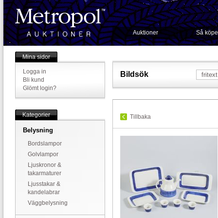
Auktioner
Så köpe
Mina sidor
Logga in
Bildsök
Bli kund
Glömt login?
Kategorier
Tillbaka
Belysning
Bordslampor
Golvlampor
Ljuskronor &
takarmaturer
Ljusstakar &
kandelabrar
Väggbelysning