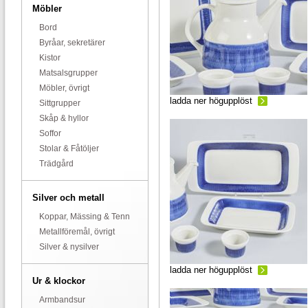
Möbler
Bord
Byråar, sekretärer
Kistor
Matsalsgrupper
Möbler, övrigt
ladda ner högupplöst
Sittgrupper
Skåp & hyllor
Soffor
Stolar & Fåtöljer
Trädgård
Silver och metall
Koppar, Mässing & Tenn
Metallföremål, övrigt
Silver & nysilver
ladda ner högupplöst
Ur & klockor
Armbandsur