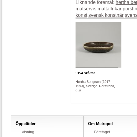
Liknande föremål:
hertha be
matservis
mattallrikar
porsli
konst
svensk konstnär
svens
5154
Skålfat
Hertha Bengtson (1917-
1993), Sverige. Rörstrand,
g..//
Öppettider
Om Metropol
Visning
Företaget