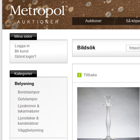
Auktioner
Så köpe
Mina sidor
Logga in
Bildsök
Bli kund
Glömt login?
Kategorier
Tillbaka
Belysning
Bordslampor
Golvlampor
Ljuskronor &
takarmaturer
Ljusstakar &
kandelabrar
Väggbelysning