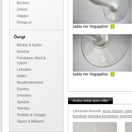
Bordsur
Golvur
Väggur
Övriga ur
ladda ner högupplöst
Övrigt
Böcker & Kartor
Diverse
Frimärken, Mynt &
Vykort
Leksaker
ladda ner högupplöst
Mattor
Musikinstrument
Nautica
Smycken
Andra sökte även efter
Speglar
Teknika
Liknande föremål:
anne nilsson
celer
Textilier & Vintage
konstnär
svenska konstnärer
svenskt
Vapen & Militaria