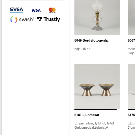
5049
Bordsfotogenla..
5067
höjd: 45 ca
mäss
Höjd
5181
Ljusstakar
5175
Ett par, silver, fylld fot, GAB
Ett p
Guldsmedsaktiebola..//
7 cm,