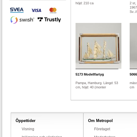
höjd: 210 ca
2 st
1967
Sv..//
5173
Modellfartyg
5066
Pampa, Hamburg. Längd: 53
mäss
cm, höjd: 40 (monter
cm
Öppettider
Om Metropol
Visning
Företaget