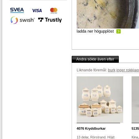
ladda ner högupplöst
Andra sökte även efter
Liknande föremål:
burk
inger rokkjae
4076
Kryddburkar
5135
13 delar, Rörstrand. Höjd:
Kina