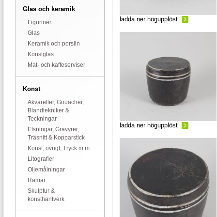
Glas och keramik
ladda ner högupplöst
Figuriner
Glas
Keramik och porslin
Konstglas
Mat- och kaffeserviser
Konst
Akvareller, Gouacher,
Blandtekniker &
Teckningar
ladda ner högupplöst
Etsningar, Gravyrer,
Träsnitt & Kopparstick
Konst, övrigt, Tryck m.m.
Litografier
Oljemålningar
Ramar
Skulptur &
konsthantverk