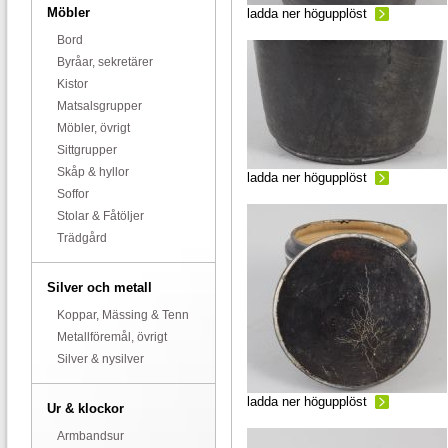
Möbler
ladda ner högupplöst
Bord
Byråar, sekretärer
Kistor
Matsalsgrupper
Möbler, övrigt
Sittgrupper
Skåp & hyllor
ladda ner högupplöst
Soffor
Stolar & Fåtöljer
Trädgård
Silver och metall
Koppar, Mässing & Tenn
Metallföremål, övrigt
Silver & nysilver
ladda ner högupplöst
Ur & klockor
Armbandsur