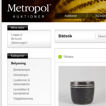
Auktioner
Så köpe
Mina sidor
Logga in
Bildsök
Bli kund
Glömt login?
Kategorier
Tillbaka
Belysning
Bordslampor
Golvlampor
Ljuskronor &
takarmaturer
Ljusstakar &
kandelabrar
Väggbelysning