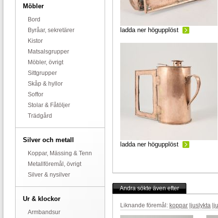
Möbler
Bord
ladda ner högupplöst
Byråar, sekretärer
Kistor
Matsalsgrupper
Möbler, övrigt
Sittgrupper
Skåp & hyllor
Soffor
Stolar & Fåtöljer
Trädgård
Silver och metall
ladda ner högupplöst
Koppar, Mässing & Tenn
Metallföremål, övrigt
Silver & nysilver
Andra sökte även efter
Ur & klockor
Liknande föremål:
koppar
ljuslykta
lj
Armbandsur