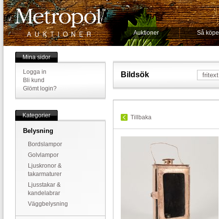
Auktioner
Så köpe
Mina sidor
Logga in
Bildsök
Bli kund
Glömt login?
Kategorier
Tillbaka
Belysning
Bordslampor
Golvlampor
Ljuskronor &
takarmaturer
Ljusstakar &
kandelabrar
Väggbelysning