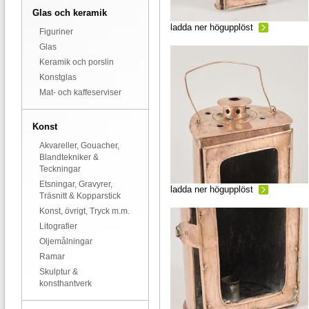
Glas och keramik
ladda ner högupplöst
Figuriner
Glas
Keramik och porslin
Konstglas
Mat- och kaffeserviser
Konst
Akvareller, Gouacher,
Blandtekniker &
Teckningar
Etsningar, Gravyrer,
ladda ner högupplöst
Träsnitt & Kopparstick
Konst, övrigt, Tryck m.m.
Litografier
Oljemålningar
Ramar
Skulptur &
konsthantverk