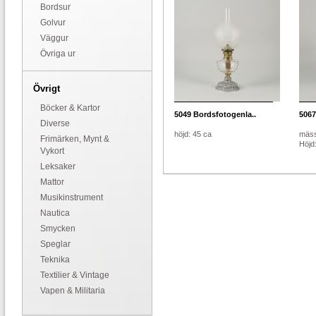
Bordsur
Golvur
Väggur
Övriga ur
Övrigt
Böcker & Kartor
5049
Bordsfotogenla..
5067
Diverse
höjd: 45 ca
mäss
Frimärken, Mynt &
Höjd
Vykort
Leksaker
Mattor
Musikinstrument
Nautica
Smycken
Speglar
Teknika
Textilier & Vintage
Vapen & Militaria