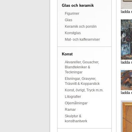
Glas och keramik
ladda 
Figuriner
Glas
Keramik och porslin
Konstglas
Mat- och kaffeserviser
Konst
Akvareller, Gouacher,
ladda 
Blandtekniker &
Teckningar
Etsningar, Gravyrer,
Träsnitt & Kopparstick
Konst, övrigt, Tryck m.m.
ladda 
Litografier
Oljemålningar
Ramar
Skulptur &
konsthantverk