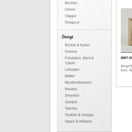
Bordsur
Golvur
Väggur
Övriga ur
Övrigt
Böcker & Kartor
Diverse
Frimärken, Mynt &
5007
Ol
Vykort
Bengt B
Leksaker
Kust. Si
Mattor
Musikinstrument
Nautica
Smycken
Speglar
Teknika
Textilier & Vintage
Vapen & Militaria