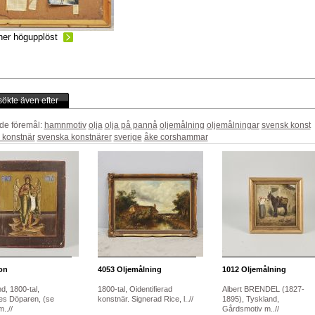
ner högupplöst
ökte även efter
de föremål:
hamnmotiv
olja
olja på pannå
oljemålning
oljemålningar
svensk konst
 konstnär
svenska konstnärer
sverige
åke corshammar
on
4053
Oljemålning
1012
Oljemålning
d, 1800-tal,
1800-tal, Oidentifierad
Albert BRENDEL (1827-
s Döparen, (se
konstnär. Signerad Rice, l..//
1895), Tyskland,
..//
Gårdsmotiv m..//