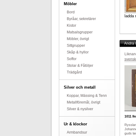
Möbler
Bord
ladda 
Byråar, sekretärer
Kistor
Matsalsgrupper
Möbler, övrigt
Andra s
Sittgrupper
Skåp & hyllor
Liknan
Soffor
svensk
Stolar & Fåtöljer
Trädgård
Silver och metall
Koppar, Mässing & Tenn
Metallföremål, övrigt
Silver & nysilver
1011
Ik
Ur & klockor
Rysslan
Johanne
Armbandsur
guds lam