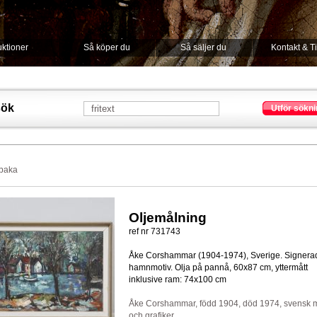
ktioner
Så köper du
Så säljer du
Kontakt & T
sök
Utför sökni
lbaka
Oljemålning
ref nr 731743
Åke Corshammar (1904-1974), Sverige. Signera
hamnmotiv. Olja på pannå, 60x87 cm, yttermått
inklusive ram: 74x100 cm
Åke Corshammar, född 1904, död 1974, svensk 
och grafiker.