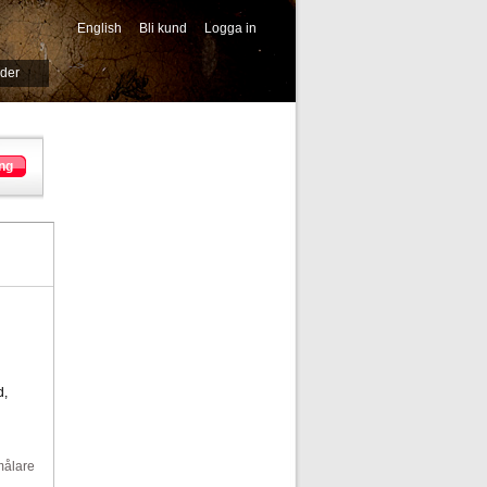
English
Bli kund
Logga in
-->
ider
ng
d,
målare