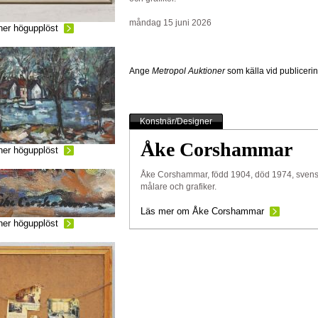
måndag 15 juni 2026
ner högupplöst
Ange
Metropol Auktioner
som källa vid publiceri
Konstnär/Designer
Åke Corshammar
ner högupplöst
Åke Corshammar, född 1904, död 1974, sven
målare och grafiker.
Läs mer om Åke Corshammar
ner högupplöst