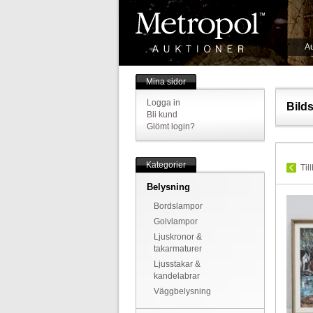
Au
Mina sidor
Logga in
Bild
Bli kund
Glömt login?
Kategorier
Til
Belysning
Bordslampor
Golvlampor
Ljuskronor &
takarmaturer
Ljusstakar &
kandelabrar
Väggbelysning