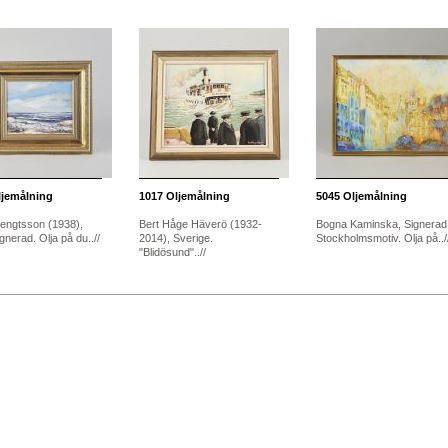
jemålning
1017
Oljemålning
5045
Oljemålning
engtsson (1938),
Bert Håge Häverö (1932-
Bogna Kaminska, Signerad
gnerad. Olja på du..//
2014), Sverige.
Stockholmsmotiv. Olja på../
"Blidösund"..//