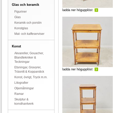
Glas och keramik
ladda ner högupplöst
Figuriner
Glas
Keramik och porslin
Konstglas
Mat- och kaffeserviser
Konst
Akvareller, Gouacher,
Blandtekniker &
Teckningar
Etsningar, Gravyrer,
ladda ner högupplöst
Träsnitt & Kopparstick
Konst, övrigt, Tryck m.m.
Litografier
Oljemålningar
Ramar
Skulptur &
konsthantverk