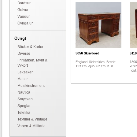
Bordsur
Golvur
Väggur
Övriga ur
Övrigt
Böcker & Kartor
Diverse
5056
Skrivbord
5119
Frimärken, Mynt &
England, läderskiva. Bredd:
1800
Vykort
123 cm, djup: 62 cm, h..//
28x2
höjd:.
Leksaker
Mattor
Musikinstrument
Nautica
Smycken
Speglar
Teknika
Textilier & Vintage
Vapen & Militaria