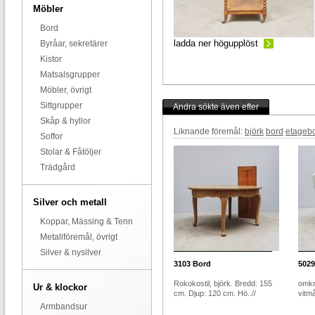
Möbler
Bord
ladda ner högupplöst
Byråar, sekretärer
Kistor
Matsalsgrupper
Möbler, övrigt
Sittgrupper
Andra sökte även efter
Skåp & hyllor
Liknande föremål:
björk
bord
etageb
Soffor
Stolar & Fåtöljer
Trädgård
Silver och metall
Koppar, Mässing & Tenn
Metallföremål, övrigt
Silver & nysilver
3103
Bord
5029
Rokokostil, björk. Bredd: 155
omkr
Ur & klockor
cm. Djup: 120 cm. Hö..//
vitmå
Armbandsur