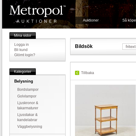
Auktioner
Så köpe
Mina sidor
Logga in
Bildsök
Bli kund
Glömt login?
Kategorier
Tillbaka
Belysning
Bordslampor
Golvlampor
Ljuskronor &
takarmaturer
Ljusstakar &
kandelabrar
Väggbelysning