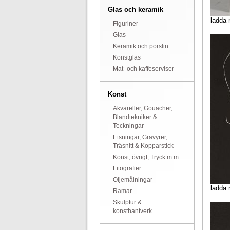
Glas och keramik
ladda 
Figuriner
Glas
Keramik och porslin
Konstglas
Mat- och kaffeserviser
Konst
Akvareller, Gouacher,
Blandtekniker &
Teckningar
Etsningar, Gravyrer,
Träsnitt & Kopparstick
Konst, övrigt, Tryck m.m.
Litografier
Oljemålningar
ladda 
Ramar
Skulptur &
konsthantverk