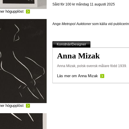
Såld för 100 kr
måndag 11 augusti 2025
ner högupplöst
Ange
Metropol Auktioner
som källa vid publiceri
Konstnär/Designer
Anna Mizak
Anna Mizak, polsk-svensk målare född 1939.
Läs mer om Anna Mizak
ner högupplöst