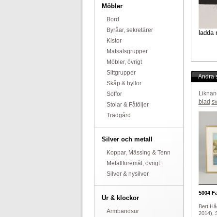
Möbler
Bord
Byråar, sekretärer
ladda 
Kistor
Matsalsgrupper
Möbler, övrigt
Sittgrupper
Andra s
Skåp & hyllor
Liknan
Soffor
blad
s
Stolar & Fåtöljer
Trädgård
Silver och metall
Koppar, Mässing & Tenn
Metallföremål, övrigt
Silver & nysilver
5004
Fä
Ur & klockor
Bert Hå
Armbandsur
2014), 