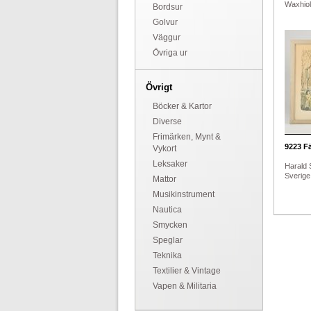
Waxhiol
Bordsur
Golvur
Väggur
Övriga ur
Övrigt
Böcker & Kartor
Diverse
Frimärken, Mynt &
9223
Fä
Vykort
Leksaker
Harald 
Sverige.
Mattor
Musikinstrument
Nautica
Smycken
Speglar
Teknika
Textilier & Vintage
Vapen & Militaria