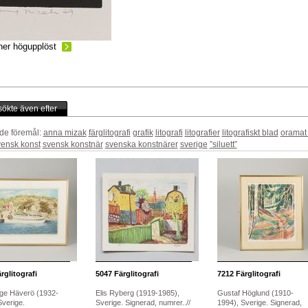
ner högupplöst
ökte även efter
de föremål:
anna mizak
färglitografi
grafik
litografi
litografier
litografiskt blad
oramat 
vensk konst
svensk konstnär
svenska konstnärer
sverige
”siluett”
rglitografi
5047
Färglitografi
7212
Färglitografi
ge Häverö (1932-
Elis Ryberg (1919-1985),
Gustaf Höglund (1910-
Sverige.
Sverige. Signerad, numrer..//
1994), Sverige. Signerad,