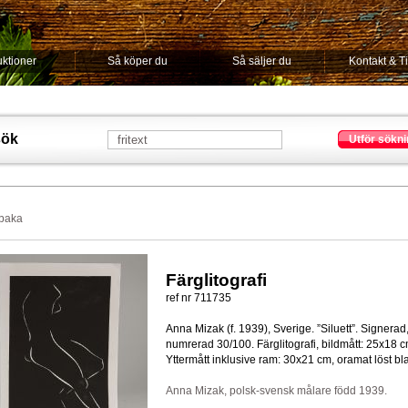
ktioner
Så köper du
Så säljer du
Kontakt & T
sök
Utför sökni
lbaka
Färglitografi
ref nr 711735
Anna Mizak (f. 1939), Sverige. ”Siluett”. Signerad
numrerad 30/100. Färglitografi, bildmått: 25x18 c
Yttermått inklusive ram: 30x21 cm, oramat löst bl
Anna Mizak, polsk-svensk målare född 1939.