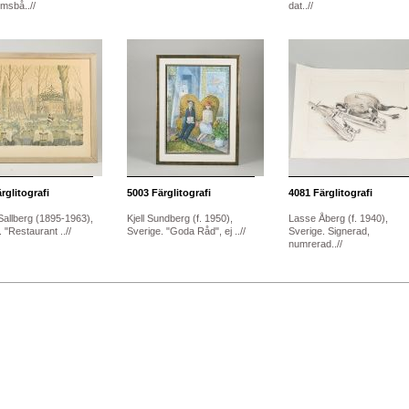
msbå..//
dat..//
rglitografi
5003
Färglitografi
4081
Färglitografi
Sallberg (1895-1963),
Kjell Sundberg (f. 1950),
Lasse Åberg (f. 1940),
 "Restaurant ..//
Sverige. "Goda Råd", ej ..//
Sverige. Signerad,
numrerad..//