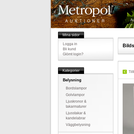
Au
Mina sidor
Logga in
Bild
Bli kund
Glömt login?
Kategorier
Til
Belysning
Bordslampor
Golvlampor
Ljuskronor &
takarmaturer
Ljusstakar &
kandelabrar
Väggbelysning