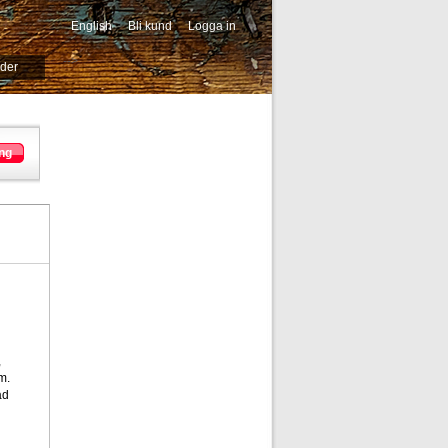
English
Bli kund
Logga in
-->
ider
ng
,
m.
ad