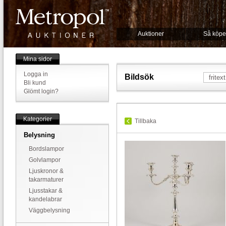
Auktioner
Så köpe
Mina sidor
Logga in
Bildsök
Bli kund
Glömt login?
Kategorier
Tillbaka
Belysning
Bordslampor
Golvlampor
Ljuskronor &
takarmaturer
Ljusstakar &
kandelabrar
Väggbelysning