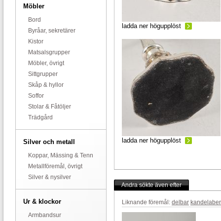
Möbler
Bord
ladda ner högupplöst
Byråar, sekretärer
Kistor
Matsalsgrupper
Möbler, övrigt
Sittgrupper
Skåp & hyllor
Soffor
Stolar & Fåtöljer
Trädgård
ladda ner högupplöst
Silver och metall
Koppar, Mässing & Tenn
Metallföremål, övrigt
Silver & nysilver
Andra sökte även efter
Ur & klockor
Liknande föremål:
delbar
kandelaber
Armbandsur