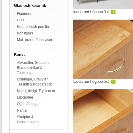
Glas och keramik
ladda ner högupplöst
Figuriner
Glas
Keramik och porslin
Konstglas
Mat- och kaffeserviser
Konst
Akvareller, Gouacher,
Blandtekniker &
Teckningar
Etsningar, Gravyrer,
ladda ner högupplöst
Träsnitt & Kopparstick
Konst, övrigt, Tryck m.m.
Litografier
Oljemålningar
Ramar
Skulptur &
konsthantverk