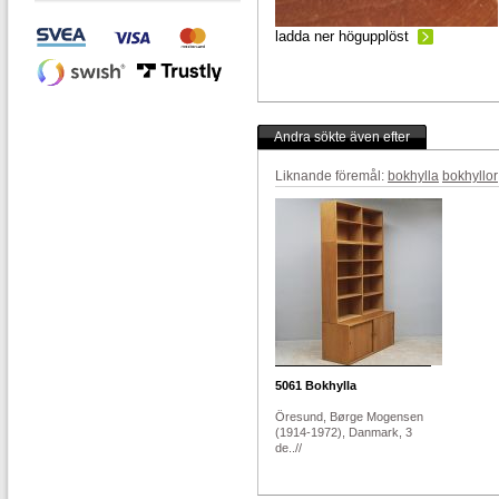
ladda ner högupplöst
Andra sökte även efter
Liknande föremål:
bokhylla
bokhyllor
5061
Bokhylla
Öresund, Børge Mogensen
(1914-1972), Danmark, 3
de..//