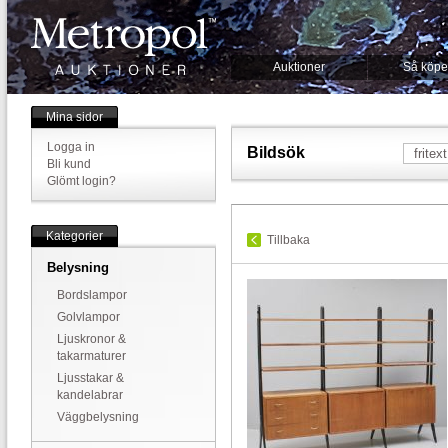
Auktioner
Så köpe
Mina sidor
Logga in
Bildsök
Bli kund
Glömt login?
Kategorier
Tillbaka
Belysning
Bordslampor
Golvlampor
Ljuskronor &
takarmaturer
Ljusstakar &
kandelabrar
Väggbelysning