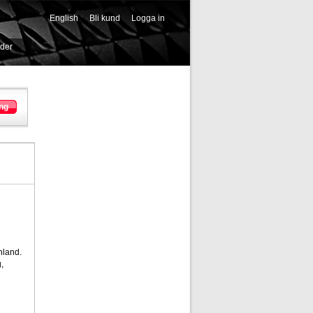
English
Bli kund
Logga in
-->
ider
ng
nland.
,