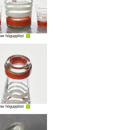
ner högupplöst
ner högupplöst