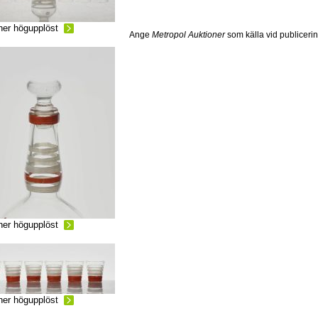
ner högupplöst
Ange
Metropol Auktioner
som källa vid publiceri
ner högupplöst
ner högupplöst