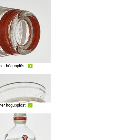
ner högupplöst
ner högupplöst