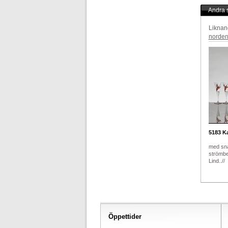
Andra s
Liknan
norde
5183
Ka
med sna
strömbe
Lind..//
Öppettider