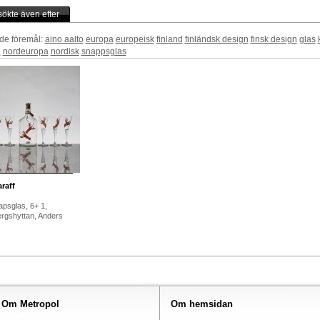
ökte även efter
de föremål:
aino aalto
europa
europeisk
finland
finländsk design
finsk design
glas
n
nordeuropa
nordisk
snappsglas
raff
psglas, 6+ 1,
rgshyttan, Anders
Om Metropol
Om hemsidan