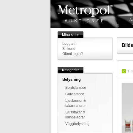
Au
Mina sidor
Logga in
Bild
Bli kund
Glömt login?
Kategorier
Til
Belysning
Bordslampor
Golvlampor
Ljuskronor &
takarmaturer
Ljusstakar &
kandelabrar
Väggbelysning