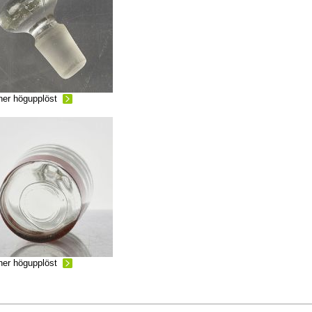
ner högupplöst
ner högupplöst