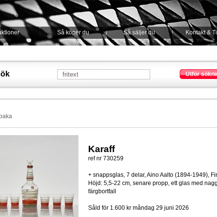
ktioner
Så köper du
Så säljer du
Kontakt & T
sök
Utför sökni
lbaka
Karaff
ref nr 730259
+ snappsglas, 7 delar, Aino Aalto (1894-1949), Fi
Höjd: 5,5-22 cm, senare propp, ett glas med nagg
färgbortfall
Såld för 1.600 kr
måndag 29 juni 2026