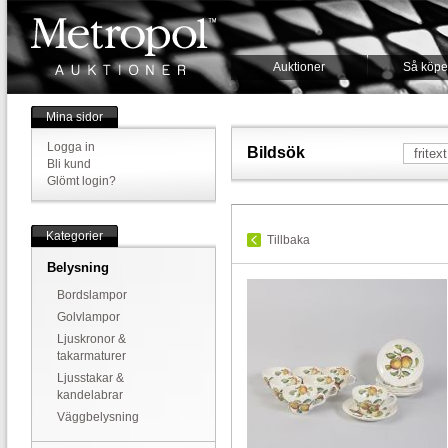
Auktioner
Så köpe
Mina sidor
Logga in
Bildsök
Bli kund
Glömt login?
Kategorier
Tillbaka
Belysning
Bordslampor
Golvlampor
Ljuskronor &
takarmaturer
Ljusstakar &
kandelabrar
Väggbelysning