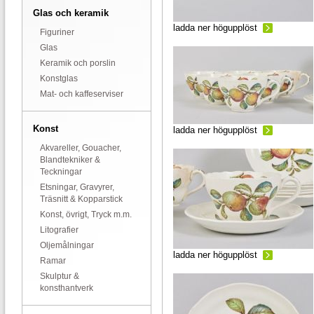
Glas och keramik
ladda ner högupplöst
Figuriner
Glas
Keramik och porslin
Konstglas
Mat- och kaffeserviser
Konst
ladda ner högupplöst
Akvareller, Gouacher,
Blandtekniker &
Teckningar
Etsningar, Gravyrer,
Träsnitt & Kopparstick
Konst, övrigt, Tryck m.m.
Litografier
Oljemålningar
ladda ner högupplöst
Ramar
Skulptur &
konsthantverk