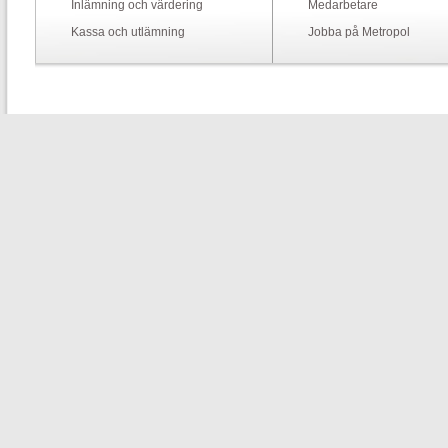
Inlämning och värdering
Medarbetare
Kassa och utlämning
Jobba på Metropol