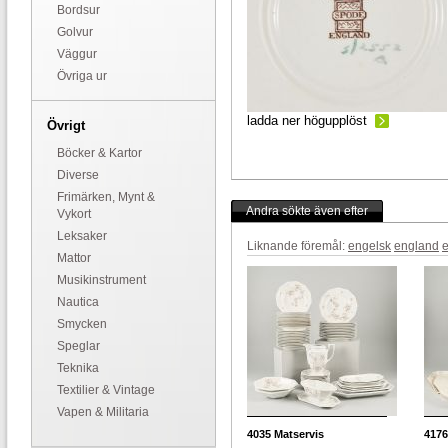
Bordsur
Golvur
Väggur
Övriga ur
ladda ner högupplöst
Övrigt
Böcker & Kartor
Diverse
Frimärken, Mynt &
Andra sökte även efter
Vykort
Leksaker
Liknande föremål:
engelsk
england
Mattor
Musikinstrument
Nautica
Smycken
Speglar
Teknika
Textilier & Vintage
Vapen & Militaria
4035
Matservis
4176