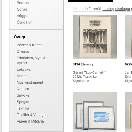
Bordsur
Liknande föremål:
etsning
etsningar
Golvur
Väggur
Övriga ur
Övrigt
Böcker & Kartor
Diverse
Frimärken, Mynt &
Vykort
8134
Etsning
9225
Leksaker
Gérard Titus-Carmel (f.
Jan 
Mattor
1942), Frankrike.
Sver
Signerad..//
Signe
Musikinstrument
Nautica
Smycken
Speglar
Teknika
Textilier & Vintage
Vapen & Militaria