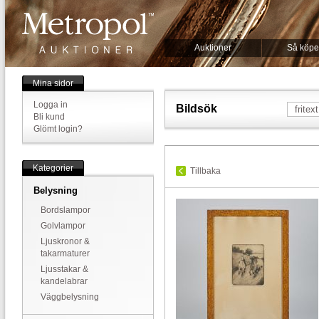
Auktioner
Så köpe
Mina sidor
Logga in
Bildsök
Bli kund
Glömt login?
Kategorier
Tillbaka
Belysning
Bordslampor
Golvlampor
Ljuskronor &
takarmaturer
Ljusstakar &
kandelabrar
Väggbelysning