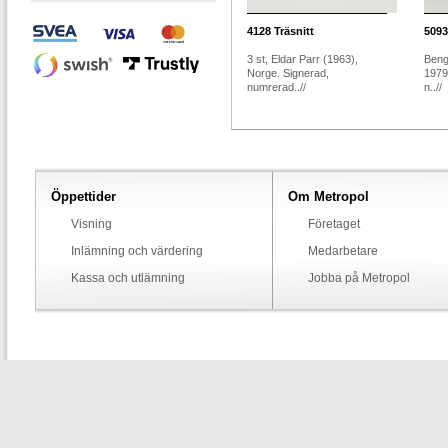
4128
Träsnitt
5093
3 st, Eldar Parr (1963),
Beng
Norge. Signerad,
1979
numrerad..//
n..//
Öppettider
Om Metropol
Visning
Företaget
Inlämning och värdering
Medarbetare
Kassa och utlämning
Jobba på Metropol