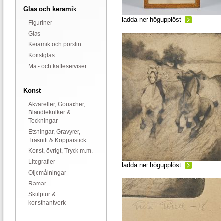
Glas och keramik
ladda ner högupplöst
Figuriner
Glas
Keramik och porslin
Konstglas
Mat- och kaffeserviser
Konst
Akvareller, Gouacher,
Blandtekniker &
Teckningar
Etsningar, Gravyrer,
Träsnitt & Kopparstick
Konst, övrigt, Tryck m.m.
Litografier
ladda ner högupplöst
Oljemålningar
Ramar
Skulptur &
konsthantverk