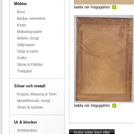
Möbler
ladda ner högupplöst
Bord
Byråar, sekretärer
Kistor
Matsalsgrupper
Möbler, övrigt
Sittgrupper
Skåp & hyllor
Soffor
Stolar & Fåtöljer
Trädgård
Silver och metall
Koppar, Mässing & Tenn
Metallföremål, övrigt
ladda ner högupplöst
Silver & nysilver
Ur & klockor
Armbandsur
Andra sökte även efter