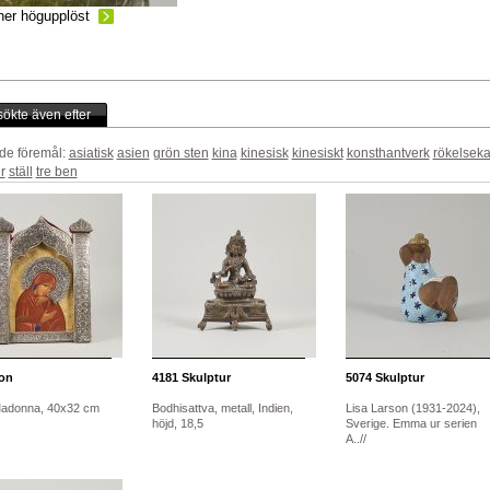
ner högupplöst
ökte även efter
de föremål:
asiatisk
asien
grön sten
kina
kinesisk
kinesiskt
konsthantverk
rökelseka
r
ställ
tre ben
on
4181
Skulptur
5074
Skulptur
Madonna, 40x32 cm
Bodhisattva, metall, Indien,
Lisa Larson (1931-2024),
höjd, 18,5
Sverige. Emma ur serien
A..//