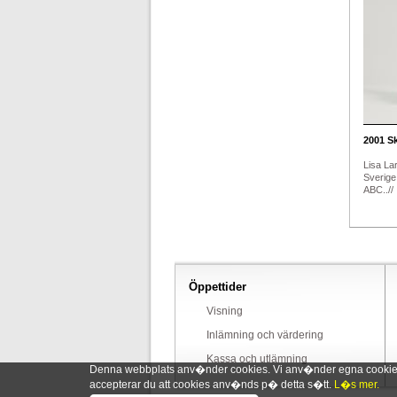
2001
Sk
Lisa Lar
Sverige
ABC..//
Öppettider
Visning
Inlämning och värdering
Kassa och utlämning
Denna webbplats anv�nder cookies. Vi anv�nder egna cookies o
accepterar du att cookies anv�nds p� detta s�tt.
L�s mer.