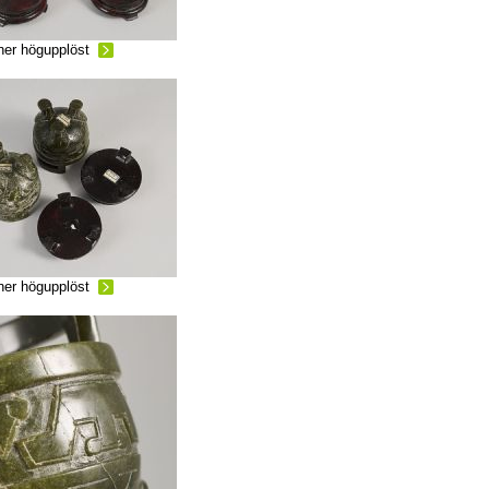
ner högupplöst
ner högupplöst