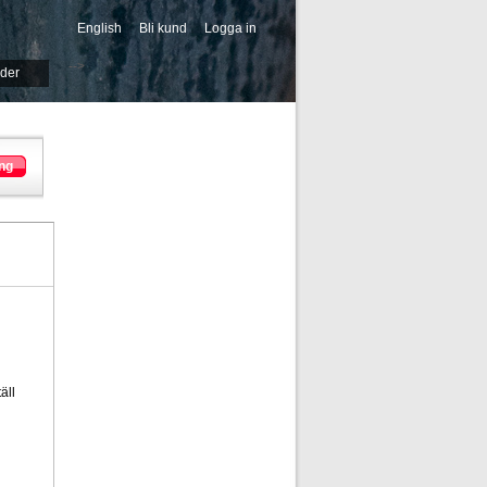
English
Bli kund
Logga in
-->
ider
ng
äll