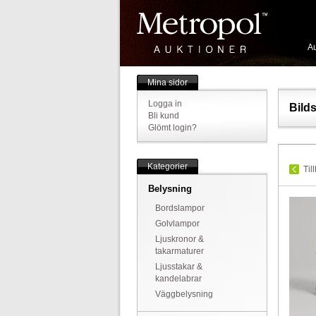
Au
Mina sidor
Logga in
Bild
Bli kund
Glömt login?
Kategorier
Til
Belysning
Bordslampor
Golvlampor
Ljuskronor &
takarmaturer
Ljusstakar &
kandelabrar
Väggbelysning