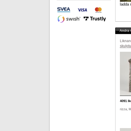
ladda 
Andra s
Liknan
skulptu
4091
Ik
rizza, 