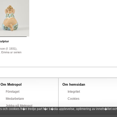
ulptur
son (f. 1931),
. Emma ur serien
Om Metropol
Om hemsidan
Företaget
Integritet
Medarbetare
Cookies
Jobba på Metropol
ch cookies fr�n tredje part f�r b�sta upplevelse, optimering av inneh�llet och