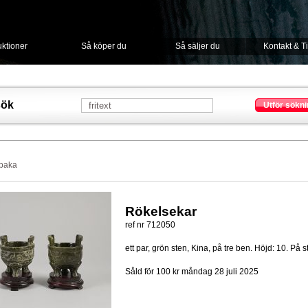
ktioner
Så köper du
Så säljer du
Kontakt & T
sök
Utför sökni
lbaka
Rökelsekar
ref nr 712050
ett par, grön sten, Kina, på tre ben. Höjd: 10. På st
Såld för 100 kr
måndag 28 juli 2025