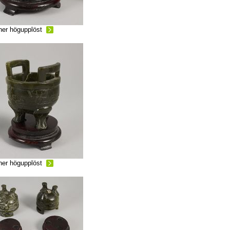
ner högupplöst
ner högupplöst