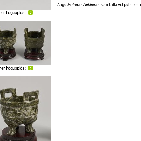
Ange
Metropol Auktioner
som källa vid publiceri
ner högupplöst
ner högupplöst