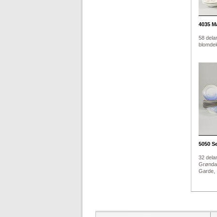
4035
Ma
58 delar
blomdek
5050
Se
32 delar
Grøndah
Garde, .