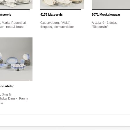
tservis
4176
Matservis
5071
Mockakoppar
, Maria, Rosenthal,
Gustavsberg, "Viola",
Arabia, 9+ 1 delar,
or i rosa & brunt
flintgods, blomsterdekor
”Risporslin”
rvisdelar
, Bing &
l/kgl Dansk, Fanny
.//