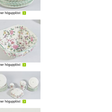
ner högupplöst
ner högupplöst
ner högupplöst