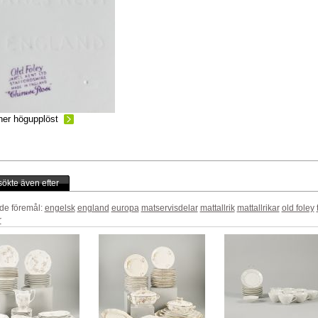
ner högupplöst
ökte även efter
de föremål:
engelsk
england
europa
matservisdelar
mattallrik
mattallrikar
old foley
r