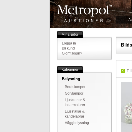
Au
Mina sidor
Logga in
Bild
Bli kund
Glömt login?
Kategorier
Til
Belysning
Bordslampor
Golvlampor
Ljuskronor &
takarmaturer
Ljusstakar &
kandelabrar
Väggbelysning