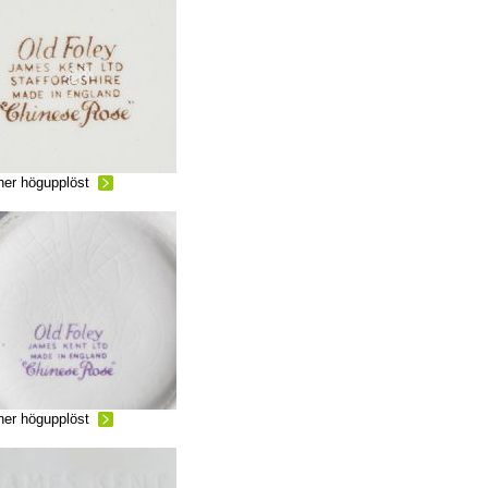
ner högupplöst
ner högupplöst