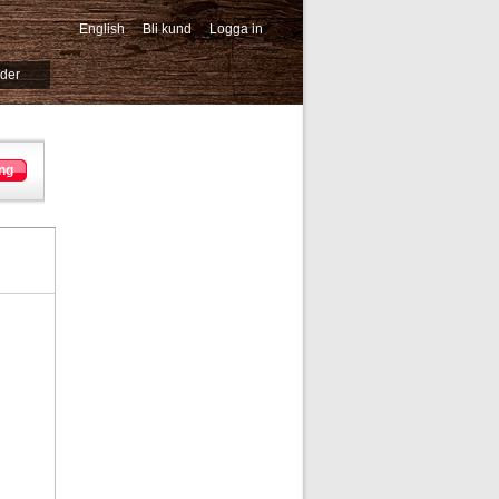
English
Bli kund
Logga in
-->
ider
ng