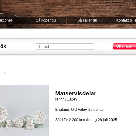
ktioner
Så köper du
Så säljer du
Kontakt & T
sök
Utför sökni
lbaka
Matservisdelar
ref nr 713249
England, Old Foley, 25 del ca
Såld för 2.200 kr
måndag 28 juli 2025