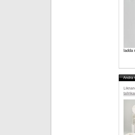
ladda 
Andra s
Liknan
tallrika