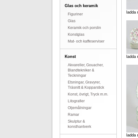
Glas och keramik
ladda 
Figuriner
Glas
Keramik och porslin
Konstglas
Mat- och kaffeserviser
Konst
ladda 
Akvareller, Gouacher,
Blandtekniker &
Teckningar
Etsningar, Gravyrer,
Träsnitt & Kopparstick
Konst, övrigt, Tryck m.m.
Litografier
Oljemålningar
Ramar
Skulptur &
konsthantverk
ladda 