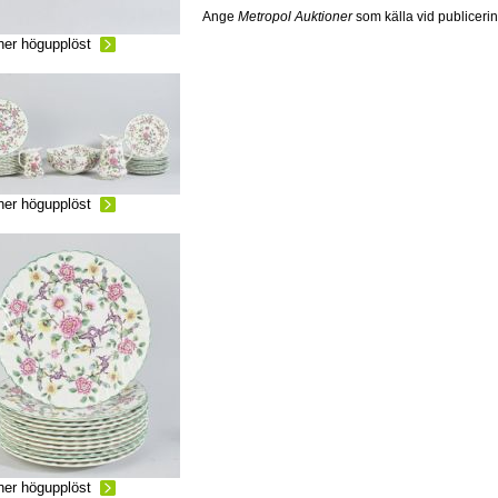
Ange
Metropol Auktioner
som källa vid publiceri
ner högupplöst
ner högupplöst
ner högupplöst