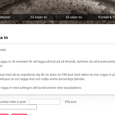
ktioner
Så köper du
Så säljer du
Kontakt & T
a in
lbaka
 logga in, till exempel för att lägga ett bud på ett föremål, behöver du ett kundnumm
ol.
nd med att du registrerar dig får du även en PIN-kod med vilken du kan logga in p
ropol.se och lägga bud och nyttja andra personliga tjänster.
 logga in med antingen ditt kundnummer eller epostadress.
mmer eller e-post
PIN-kod