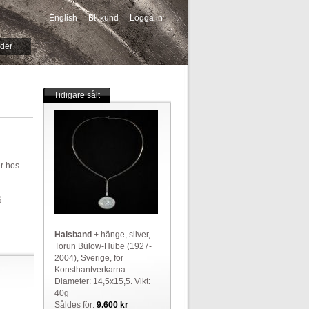
English
Bli kund
Logga in
-->
ider
Tidigare sålt
er hos
å
Halsband
+ hänge, silver,
Torun Bülow-Hübe (1927-
2004), Sverige, för
Konsthantverkarna.
Diameter: 14,5x15,5. Vikt:
40g
Såldes för:
9.600 kr