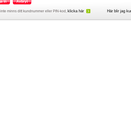
a in
Avbryt
klicka här
Här blir jag k
inte minns ditt kundnummer eller PIN-kod,