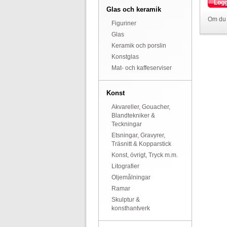
Logg
Glas och keramik
Om du 
Figuriner
Glas
Keramik och porslin
Konstglas
Mat- och kaffeserviser
Konst
Akvareller, Gouacher,
Blandtekniker &
Teckningar
Etsningar, Gravyrer,
Träsnitt & Kopparstick
Konst, övrigt, Tryck m.m.
Litografier
Oljemålningar
Ramar
Skulptur &
konsthantverk