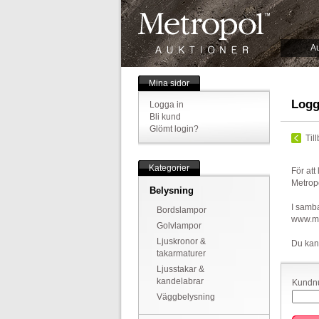
Au
Mina sidor
Logg
Logga in
Bli kund
Glömt login?
Til
Kategorier
För att
Metrop
Belysning
I samba
Bordslampor
www.met
Golvlampor
Ljuskronor &
Du kan
takarmaturer
Ljusstakar &
kandelabrar
Kundnu
Väggbelysning