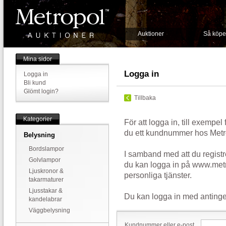
Auktioner
Så köpe
Mina sidor
Logga in
Logga in
Bli kund
Glömt login?
Tillbaka
Kategorier
För att logga in, till exempel
du ett kundnummer hos Metr
Belysning
Bordslampor
I samband med att du registr
Golvlampor
du kan logga in på www.metr
Ljuskronor &
personliga tjänster.
takarmaturer
Ljusstakar &
Du kan logga in med antinge
kandelabrar
Väggbelysning
Kundnummer eller e-post