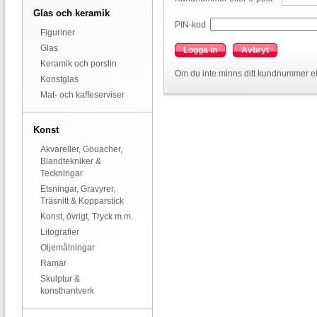
Glas och keramik
PIN-kod
Figuriner
Glas
Logga in
Avbryt
Keramik och porslin
Om du inte minns ditt kundnummer el
Konstglas
Mat- och kaffeserviser
Konst
Akvareller, Gouacher,
Blandtekniker &
Teckningar
Etsningar, Gravyrer,
Träsnitt & Kopparstick
Konst, övrigt, Tryck m.m.
Litografier
Oljemålningar
Ramar
Skulptur &
konsthantverk