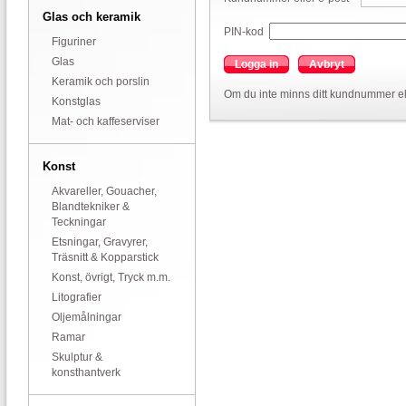
Glas och keramik
PIN-kod
Figuriner
Glas
Logga in
Avbryt
Keramik och porslin
Om du inte minns ditt kundnummer el
Konstglas
Mat- och kaffeserviser
Konst
Akvareller, Gouacher,
Blandtekniker &
Teckningar
Etsningar, Gravyrer,
Träsnitt & Kopparstick
Konst, övrigt, Tryck m.m.
Litografier
Oljemålningar
Ramar
Skulptur &
konsthantverk