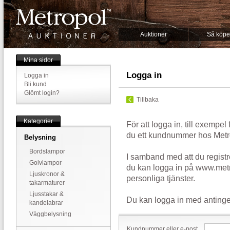
Auktioner
Så köpe
Mina sidor
Logga in
Logga in
Bli kund
Glömt login?
Tillbaka
Kategorier
För att logga in, till exempel
du ett kundnummer hos Metr
Belysning
Bordslampor
I samband med att du registr
Golvlampor
du kan logga in på www.metr
Ljuskronor &
personliga tjänster.
takarmaturer
Ljusstakar &
Du kan logga in med antinge
kandelabrar
Väggbelysning
Kundnummer eller e-post