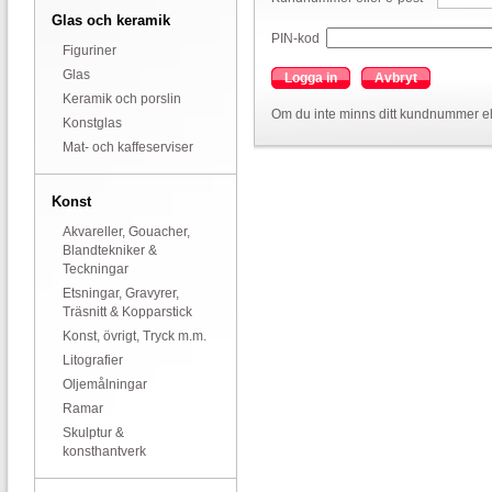
Glas och keramik
PIN-kod
Figuriner
Glas
Logga in
Avbryt
Keramik och porslin
Om du inte minns ditt kundnummer el
Konstglas
Mat- och kaffeserviser
Konst
Akvareller, Gouacher,
Blandtekniker &
Teckningar
Etsningar, Gravyrer,
Träsnitt & Kopparstick
Konst, övrigt, Tryck m.m.
Litografier
Oljemålningar
Ramar
Skulptur &
konsthantverk