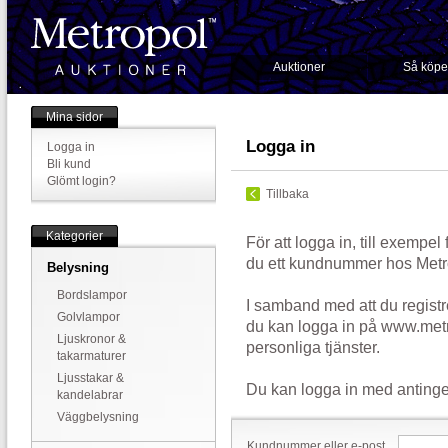
Auktioner
Så köpe
Mina sidor
Logga in
Logga in
Bli kund
Glömt login?
Tillbaka
Kategorier
För att logga in, till exempel
du ett kundnummer hos Metr
Belysning
Bordslampor
I samband med att du registr
Golvlampor
du kan logga in på www.metr
Ljuskronor &
personliga tjänster.
takarmaturer
Ljusstakar &
Du kan logga in med antinge
kandelabrar
Väggbelysning
Kundnummer eller e-post