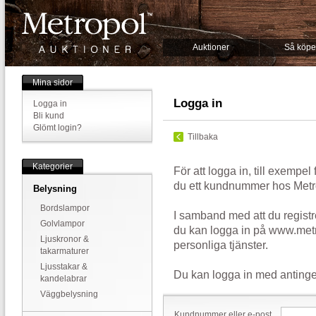
Auktioner
Så köpe
Mina sidor
Logga in
Logga in
Bli kund
Glömt login?
Tillbaka
Kategorier
För att logga in, till exempel
du ett kundnummer hos Metr
Belysning
Bordslampor
I samband med att du registr
Golvlampor
du kan logga in på www.metr
Ljuskronor &
personliga tjänster.
takarmaturer
Ljusstakar &
Du kan logga in med antinge
kandelabrar
Väggbelysning
Kundnummer eller e-post