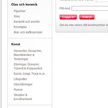
Glas och keramik
PIN-kod
Figuriner
Glas
Logga in
Avbryt
Keramik och porslin
Om du inte minns ditt kundnummer el
Konstglas
Mat- och kaffeserviser
Konst
Akvareller, Gouacher,
Blandtekniker &
Teckningar
Etsningar, Gravyrer,
Träsnitt & Kopparstick
Konst, övrigt, Tryck m.m.
Litografier
Oljemålningar
Ramar
Skulptur &
konsthantverk