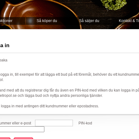
ktioner
Så köper du
Så säljer du
Kontakt & T
a in
lbaka
 logga in, till exempel för att lägga ett bud på ett föremål, behöver du ett kundnumm
ol.
nd med att du registrerar dig får du även en PIN-kod med vilken du kan logga in p
ropol.se och lägga bud och nyttja andra personliga tjänster.
 logga in med antingen ditt kundnummer eller epostadress.
mmer eller e-post
PIN-kod