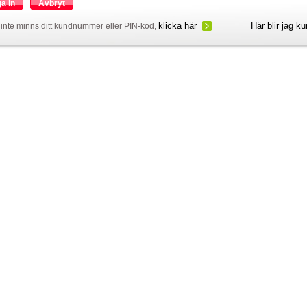
a in
Avbryt
klicka här
Här blir jag k
inte minns ditt kundnummer eller PIN-kod,