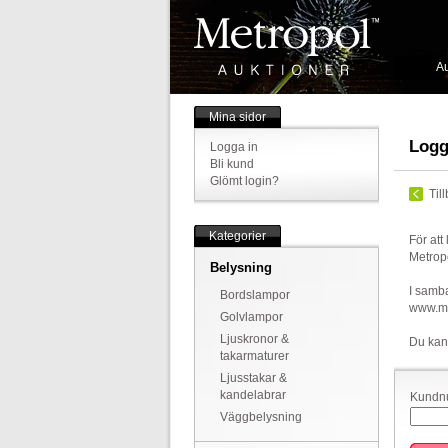
Au
Mina sidor
Logg
Logga in
Bli kund
Glömt login?
Til
Kategorier
För att
Metrop
Belysning
I samba
Bordslampor
www.met
Golvlampor
Ljuskronor &
Du kan
takarmaturer
Ljusstakar &
kandelabrar
Kundnu
Väggbelysning