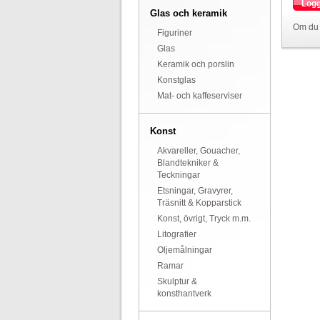
Logg
Glas och keramik
Om du 
Figuriner
Glas
Keramik och porslin
Konstglas
Mat- och kaffeserviser
Konst
Akvareller, Gouacher,
Blandtekniker &
Teckningar
Etsningar, Gravyrer,
Träsnitt & Kopparstick
Konst, övrigt, Tryck m.m.
Litografier
Oljemålningar
Ramar
Skulptur &
konsthantverk