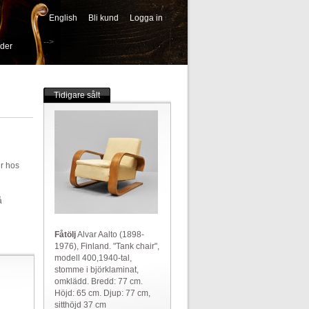
English
Bli kund
Logga in
-->
ider
Tidigare sålt
er hos
å
Fåtölj
Alvar Aalto (1898-
1976), Finland. "Tank chair",
modell 400,1940-tal,
stomme i björklaminat,
omklädd. Bredd: 77 cm.
Höjd: 65 cm. Djup: 77 cm,
sitthöjd 37 cm