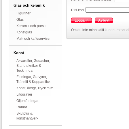
Glas och keramik
PIN-kod
Figuriner
Glas
Logga in
Avbryt
Keramik och porslin
Om du inte minns ditt kundnummer el
Konstglas
Mat- och kaffeserviser
Konst
Akvareller, Gouacher,
Blandtekniker &
Teckningar
Etsningar, Gravyrer,
Träsnitt & Kopparstick
Konst, övrigt, Tryck m.m.
Litografier
Oljemålningar
Ramar
Skulptur &
konsthantverk