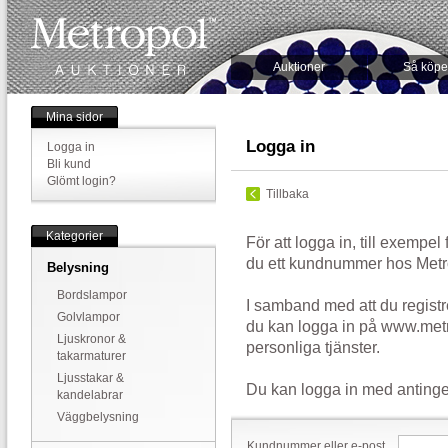
Auktioner
Så köpe
Mina sidor
Logga in
Logga in
Bli kund
Glömt login?
Tillbaka
Kategorier
För att logga in, till exempel
du ett kundnummer hos Metr
Belysning
Bordslampor
I samband med att du registr
Golvlampor
du kan logga in på www.metr
Ljuskronor &
personliga tjänster.
takarmaturer
Ljusstakar &
Du kan logga in med antinge
kandelabrar
Väggbelysning
Kundnummer eller e-post