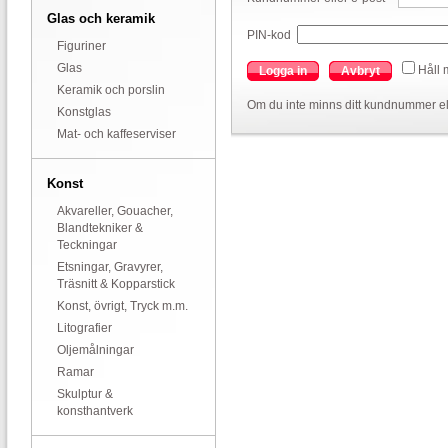
Glas och keramik
PIN-kod
Figuriner
Glas
Håll 
Logga in
Avbryt
Keramik och porslin
Om du inte minns ditt kundnummer el
Konstglas
Mat- och kaffeserviser
Konst
Akvareller, Gouacher,
Blandtekniker &
Teckningar
Etsningar, Gravyrer,
Träsnitt & Kopparstick
Konst, övrigt, Tryck m.m.
Litografier
Oljemålningar
Ramar
Skulptur &
konsthantverk