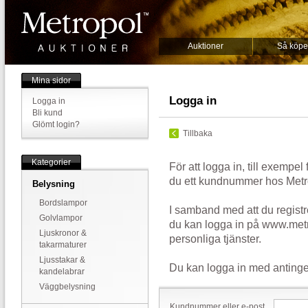
Auktioner
Så köpe
Mina sidor
Logga in
Logga in
Bli kund
Glömt login?
Tillbaka
Kategorier
För att logga in, till exempel
du ett kundnummer hos Metr
Belysning
Bordslampor
I samband med att du registr
Golvlampor
du kan logga in på www.metr
Ljuskronor &
personliga tjänster.
takarmaturer
Ljusstakar &
Du kan logga in med antinge
kandelabrar
Väggbelysning
Kundnummer eller e-post