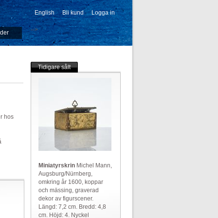
English
Bli kund
Logga in
-->
ider
Tidigare sålt
er hos
å
Miniatyrskrin
Michel Mann,
Augsburg/Nürnberg,
omkring år 1600, koppar
och mässing, graverad
dekor av figurscener.
Längd: 7,2 cm. Bredd: 4,8
cm. Höjd: 4. Nyckel