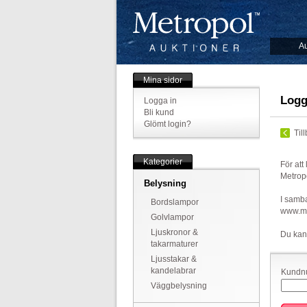
Au
Mina sidor
Logg
Logga in
Bli kund
Glömt login?
Til
Kategorier
För att
Metrop
Belysning
I samba
Bordslampor
www.met
Golvlampor
Ljuskronor &
Du kan
takarmaturer
Ljusstakar &
kandelabrar
Kundnu
Väggbelysning