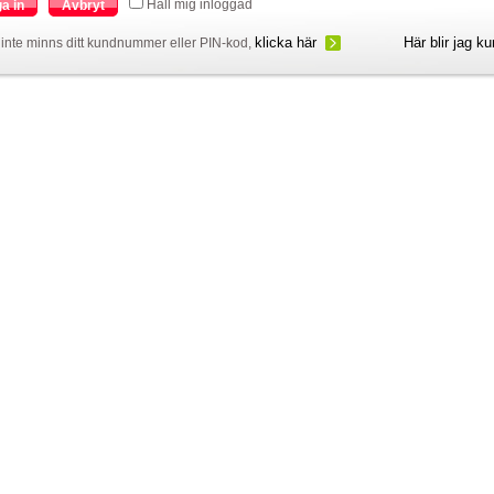
Håll mig inloggad
a in
Avbryt
klicka här
Här blir jag k
inte minns ditt kundnummer eller PIN-kod,