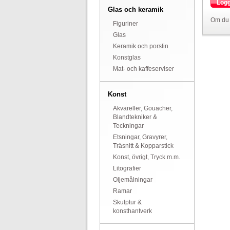
Logg
Glas och keramik
Om du 
Figuriner
Glas
Keramik och porslin
Konstglas
Mat- och kaffeserviser
Konst
Akvareller, Gouacher,
Blandtekniker &
Teckningar
Etsningar, Gravyrer,
Träsnitt & Kopparstick
Konst, övrigt, Tryck m.m.
Litografier
Oljemålningar
Ramar
Skulptur &
konsthantverk