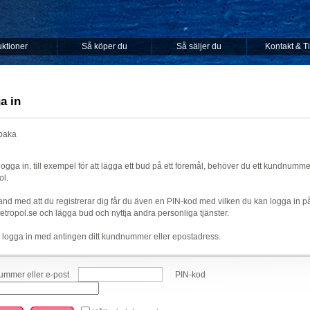
ktioner
Så köper du
Så säljer du
Kontakt & T
a in
lbaka
 logga in, till exempel för att lägga ett bud på ett föremål, behöver du ett kundnumm
ol.
nd med att du registrerar dig får du även en PIN-kod med vilken du kan logga in p
ropol.se och lägga bud och nyttja andra personliga tjänster.
 logga in med antingen ditt kundnummer eller epostadress.
mmer eller e-post
PIN-kod