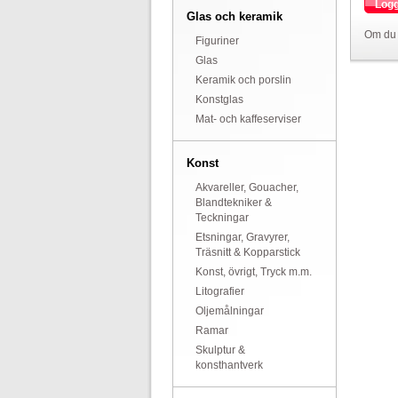
Logg
Glas och keramik
Om du 
Figuriner
Glas
Keramik och porslin
Konstglas
Mat- och kaffeserviser
Konst
Akvareller, Gouacher,
Blandtekniker &
Teckningar
Etsningar, Gravyrer,
Träsnitt & Kopparstick
Konst, övrigt, Tryck m.m.
Litografier
Oljemålningar
Ramar
Skulptur &
konsthantverk