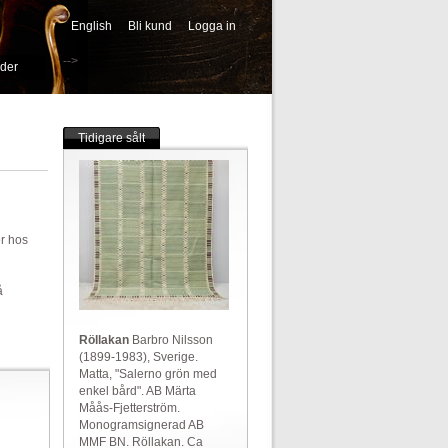
English
Bli kund
Logga in
-->
ider
Tidigare sålt
er hos
å
Röllakan
Barbro Nilsson
(1899-1983), Sverige.
Matta, "Salerno grön med
enkel bård". AB Märta
Måås-Fjetterström.
Monogramsignerad AB
MMF BN. Röllakan. Ca