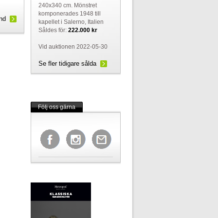
240x340 cm. Mönstret
komponerades 1948 till
und
kapellet i Salerno, Italien
Såldes för:
222.000 kr
Vid auktionen 2022-05-30
Se fler tidigare sålda
Följ oss gärna