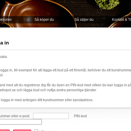
ktioner
Så köper du
Så säljer du
Kontakt & T
a in
lbaka
 logga in, till exempel för att lägga ett bud på ett föremål, behöver du ett kundnumm
ol.
nd med att du registrerar dig får du även en PIN-kod med vilken du kan logga in p
ropol.se och lägga bud och nyttja andra personliga tjänster.
 logga in med antingen ditt kundnummer eller epostadress.
mmer eller e-post
PIN-kod