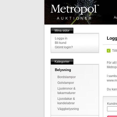
Au
Mina sidor
Logg
Logga in
Bli kund
Glömt login?
Til
Kategorier
För att
Metrop
Belysning
I samba
Bordslampor
www.met
Golvlampor
Ljuskronor &
Du kan
takarmaturer
Ljusstakar &
kandelabrar
Kundnu
Väggbelysning