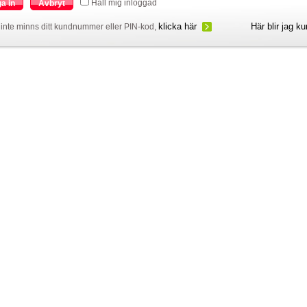
Håll mig inloggad
a in
Avbryt
klicka här
Här blir jag k
inte minns ditt kundnummer eller PIN-kod,