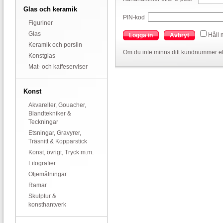
Glas och keramik
PIN-kod
Figuriner
Glas
Håll 
Logga in
Avbryt
Keramik och porslin
Om du inte minns ditt kundnummer el
Konstglas
Mat- och kaffeserviser
Konst
Akvareller, Gouacher,
Blandtekniker &
Teckningar
Etsningar, Gravyrer,
Träsnitt & Kopparstick
Konst, övrigt, Tryck m.m.
Litografier
Oljemålningar
Ramar
Skulptur &
konsthantverk