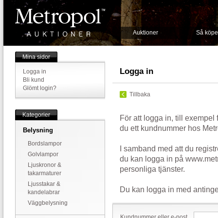
Auktioner
Så köpe
Mina sidor
Logga in
Logga in
Bli kund
Glömt login?
Tillbaka
Kategorier
För att logga in, till exempel
du ett kundnummer hos Metr
Belysning
Bordslampor
I samband med att du registr
Golvlampor
du kan logga in på www.metr
Ljuskronor &
personliga tjänster.
takarmaturer
Ljusstakar &
Du kan logga in med antinge
kandelabrar
Väggbelysning
Kundnummer eller e-post