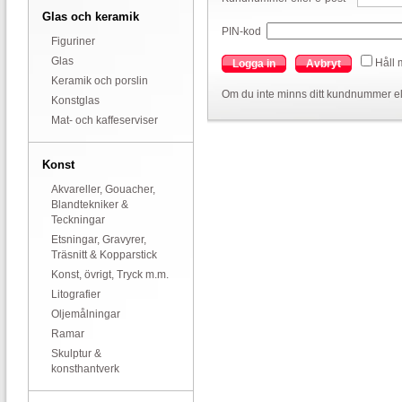
Glas och keramik
PIN-kod
Figuriner
Glas
Håll 
Logga in
Avbryt
Keramik och porslin
Om du inte minns ditt kundnummer el
Konstglas
Mat- och kaffeserviser
Konst
Akvareller, Gouacher,
Blandtekniker &
Teckningar
Etsningar, Gravyrer,
Träsnitt & Kopparstick
Konst, övrigt, Tryck m.m.
Litografier
Oljemålningar
Ramar
Skulptur &
konsthantverk