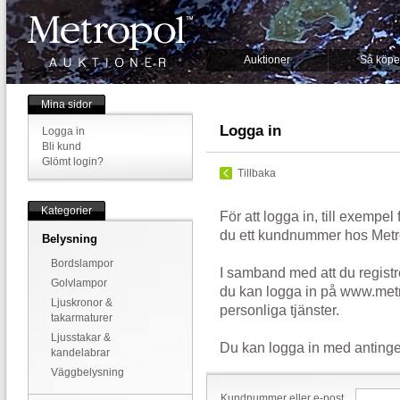
Auktioner
Så köpe
Mina sidor
Logga in
Logga in
Bli kund
Glömt login?
Tillbaka
Kategorier
För att logga in, till exempel
du ett kundnummer hos Metr
Belysning
Bordslampor
I samband med att du registr
Golvlampor
du kan logga in på www.metr
Ljuskronor &
personliga tjänster.
takarmaturer
Ljusstakar &
Du kan logga in med antinge
kandelabrar
Väggbelysning
Kundnummer eller e-post