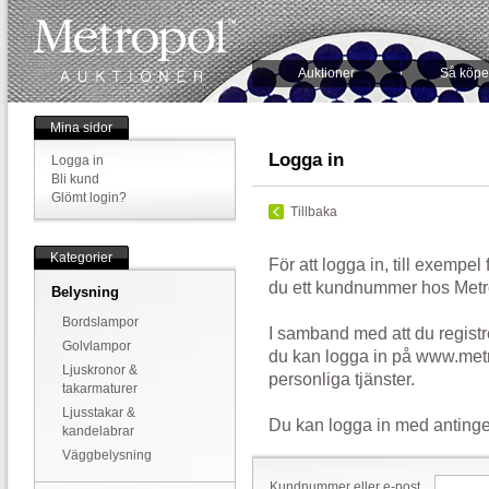
Auktioner
Så köpe
Mina sidor
Logga in
Logga in
Bli kund
Glömt login?
Tillbaka
Kategorier
För att logga in, till exempel
du ett kundnummer hos Metr
Belysning
Bordslampor
I samband med att du registr
Golvlampor
du kan logga in på www.metr
Ljuskronor &
personliga tjänster.
takarmaturer
Ljusstakar &
Du kan logga in med antinge
kandelabrar
Väggbelysning
Kundnummer eller e-post