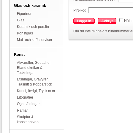
Glas och keramik
PIN-kod
Figuriner
Glas
Håll 
Logga in
Avbryt
Keramik och porslin
Om du inte minns ditt kundnummer el
Konstglas
Mat- och kaffeserviser
Konst
Akvareller, Gouacher,
Blandtekniker &
Teckningar
Etsningar, Gravyrer,
Träsnitt & Kopparstick
Konst, övrigt, Tryck m.m.
Litografier
Oljemålningar
Ramar
Skulptur &
konsthantverk