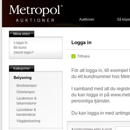
Auktioner
Så köpe
Mina sidor
Logga in
Logga in
Bli kund
Glömt login?
Tillbaka
Kategorier
För att logga in, till exempel
du ett kundnummer hos Metr
Belysning
Bordslampor
I samband med att du registr
Golvlampor
du kan logga in på www.metr
Ljuskronor &
personliga tjänster.
takarmaturer
Ljusstakar &
Du kan logga in med antinge
kandelabrar
Väggbelysning
Kundnummer eller e-post