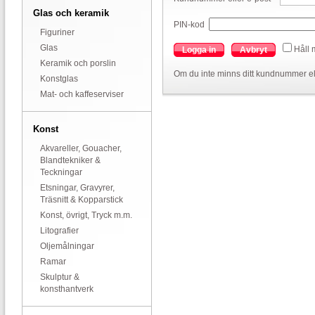
Glas och keramik
PIN-kod
Figuriner
Glas
Håll 
Logga in
Avbryt
Keramik och porslin
Om du inte minns ditt kundnummer el
Konstglas
Mat- och kaffeserviser
Konst
Akvareller, Gouacher,
Blandtekniker &
Teckningar
Etsningar, Gravyrer,
Träsnitt & Kopparstick
Konst, övrigt, Tryck m.m.
Litografier
Oljemålningar
Ramar
Skulptur &
konsthantverk