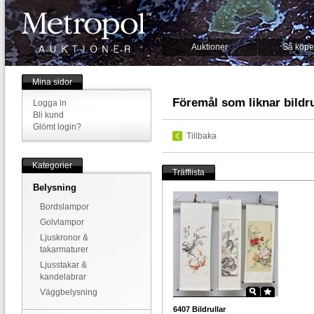
Auktioner
Så köpe
Mina sidor
Föremål som liknar bildr
Logga in
Bli kund
Glömt login?
Tillbaka
Kategorier
Träfflista
Belysning
Bordslampor
Golvlampor
Ljuskronor &
takarmaturer
Ljusstakar &
kandelabrar
Väggbelysning
6407
Bildrullar