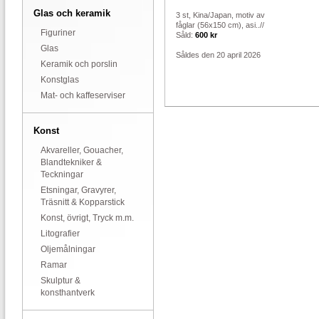
Glas och keramik
3 st, Kina/Japan, motiv av
fåglar (56x150 cm), asi..//
Figuriner
Såld:
600 kr
Glas
Såldes den 20 april 2026
Keramik och porslin
Konstglas
Mat- och kaffeserviser
Konst
Akvareller, Gouacher,
Blandtekniker &
Teckningar
Etsningar, Gravyrer,
Träsnitt & Kopparstick
Konst, övrigt, Tryck m.m.
Litografier
Oljemålningar
Ramar
Skulptur &
konsthantverk