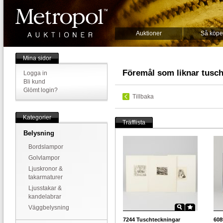
Auktioner
Så köpe
Mina sidor
Föremål som liknar tusch
Logga in
Bli kund
Glömt login?
Tillbaka
Kategorier
Träfflista
Belysning
Bordslampor
Golvlampor
Ljuskronor &
takarmaturer
Ljusstakar &
kandelabrar
Väggbelysning
7244
Tuschteckningar
608