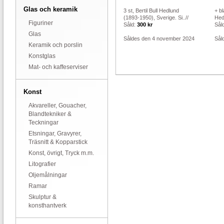
Glas och keramik
3 st, Bertil Bull Hedlund
+ bl
(1893-1950), Sverige. Si..//
Hed
Figuriner
Såld:
300 kr
Sål
Glas
Såldes den 4 november 2024
Sål
Keramik och porslin
Konstglas
Mat- och kaffeserviser
Konst
Akvareller, Gouacher,
Blandtekniker &
Teckningar
Etsningar, Gravyrer,
Träsnitt & Kopparstick
Konst, övrigt, Tryck m.m.
Litografier
Oljemålningar
Ramar
Skulptur &
konsthantverk