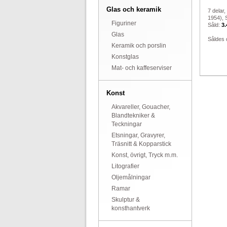
Glas och keramik
7 delar,
1954), S
Figuriner
Såld:
3.
Glas
Såldes 
Keramik och porslin
Konstglas
Mat- och kaffeserviser
Konst
Akvareller, Gouacher,
Blandtekniker &
Teckningar
Etsningar, Gravyrer,
Träsnitt & Kopparstick
Konst, övrigt, Tryck m.m.
Litografier
Oljemålningar
Ramar
Skulptur &
konsthantverk