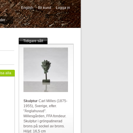
English
Bli kund
Logga in
-->
ider
Tidigare sålt
isa alla
Skulptur
Carl Milles (1875-
1955), Sverige, efter.
"Änglahuvud".
Millesgården, FFA fondeur.
Skulptur i grönpatinerad
brons på sockel av brons.
Höjd: 16,5 cm