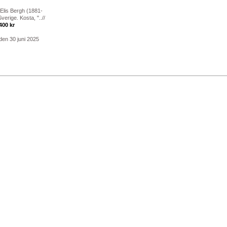
 Elis Bergh (1881-
verige. Kosta, "..//
400 kr
den 30 juni 2025