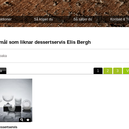
ktioner
Så köper du
Så säljer du
Kontakt & T
mål som liknar dessertservis Elis Bergh
lbaka
ta
1
2
3
V
ssertservis