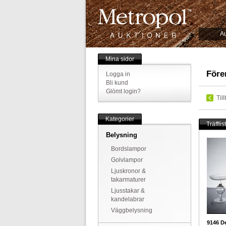
Au
Mina sidor
Före
Logga in
Bli kund
Glömt login?
Til
Kategorier
Träfflis
Belysning
Bordslampor
Golvlampor
Ljuskronor &
takarmaturer
Ljusstakar &
kandelabrar
Väggbelysning
9146
De